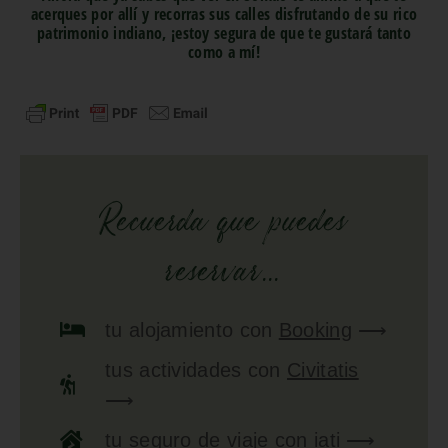
acerques por allí y recorras sus calles disfrutando de su rico
patrimonio indiano, ¡estoy segura de que te gustará tanto
como a mí!
Recuerda que puedes
reservar...
tu
alojamiento
con
Booking
⟶
tus
actividades
con
Civitatis
⟶
tu
seguro de viaje
con
iati
⟶