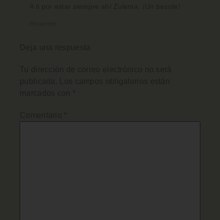
A ti por estar siempre ahí Zulema. ¡Un besote!
Responder
Deja una respuesta
Tu dirección de correo electrónico no será
publicada.
Los campos obligatorios están
marcados con
*
Comentario
*