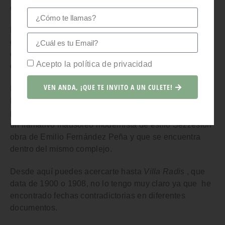
comenzó a construir en 1900.
Llama la atención por las galerías, pero también por la
gran escalera con terrazas de la fachada principal así
como por los soportales de finas columnas de hierro
Acepto la política de privacidad
que sostienen las galerías.
VEN ANDA, ¡QUE TE INVITO A UN CULETE!
Fue propiedad de Gabino Álvarez (marido de
Encarnación Valdés), quien sería además la primera
persona a la que se enterraría en
El Panteón
(1909),
un llamativo mausoleo modernista de estilo Sezzesión
obra de Emilio Fernández Peña y que se encuentra
dentro del mismo complejo.
Desde aquí puedes acercarte hasta
Villa Radis
, que
data de 1900 o 1908, no lo tengo muy claro ya que he
encontrado fechas contradictorias en diferentes
documentos.