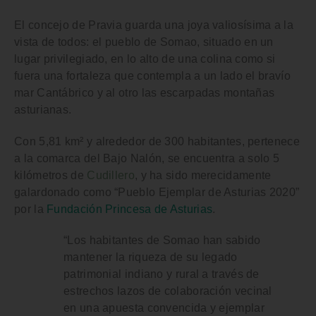
El
concejo de Pravia
guarda una joya valiosísima a la
vista de todos: el pueblo de
Somao
, situado en un
lugar privilegiado, en lo alto de una colina como si
fuera una fortaleza que contempla a un lado el bravío
mar Cantábrico y al otro las escarpadas montañas
asturianas.
Con 5,81 km² y alrededor de 300 habitantes, pertenece
a la
comarca del Bajo Nalón
, se encuentra a solo 5
kilómetros de
Cudillero
, y ha sido merecidamente
galardonado como
“Pueblo Ejemplar de Asturias 2020”
por la
Fundación Princesa de Asturia
s
.
“Los habitantes de Somao han sabido
mantener la riqueza de su legado
patrimonial indiano y rural a través de
estrechos lazos de colaboración vecinal
en una apuesta convencida y ejemplar