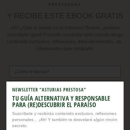
PRESTOSONA
Y RECIBE ESTE EBOOK GRATIS
¡Ah! ¿Que el ebook no te interesa? Bueno, ¡puedes
suscribirte igual! Prometo escribirte solo cuando tenga
contenido exclusivo, reflexiones, descubrimientos, etc.
interesantes que compartir.
NEWSLETTER “ASTURIAS PRESTOSA”
TU GUÍA ALTERNATIVA Y RESPONSABLE
Acepto la política de privacidad
PARA (RE)DESCUBRIR EL PARAÍSO
¡ME APUNTO!
Suscríbete y recibirás contenido exclusivo, reflexiones
personales… ¡Ah! Y también te desvelaré algún rincón
secreto.