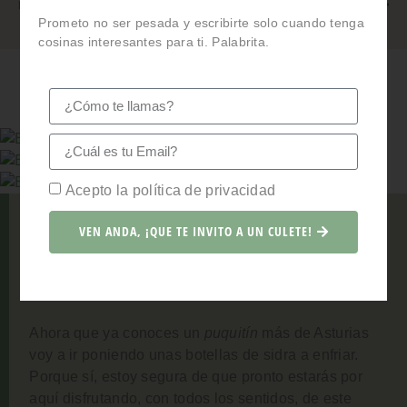
Política de Privacidad
Prometo no ser pesada y escribirte solo cuando tenga
cosinas interesantes para ti. Palabrita.
Acepto la política de privacidad
VEN ANDA, ¡QUE TE INVITO A UN CULETE!
Ahora que ya conoces un
puquitín
más de Asturias
voy a ir poniendo unas botellas de sidra a enfriar.
Porque sí, estoy segura de que pronto estarás por
aquí disfrutando, con todos los sentidos, de este