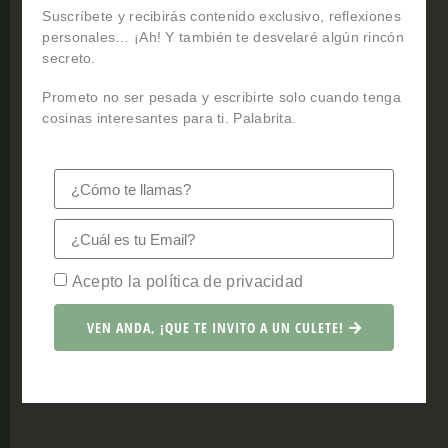
Suscríbete y recibirás contenido exclusivo, reflexiones
personales… ¡Ah! Y también te desvelaré algún rincón
secreto.
Ahora que ya conoces un
puquitín
más de Asturias
voy a ir poniendo unas botellas de sidra a enfriar.
Prometo no ser pesada y escribirte solo cuando tenga
Porque sí, estoy segura de que pronto estarás por
cosinas interesantes para ti. Palabrita.
aquí disfrutando, con todos los sentidos, de este
paraíso tan prestoso.
Acepto la política de privacidad
VEN ANDA, ¡QUE TE INVITO A UN CULETE!