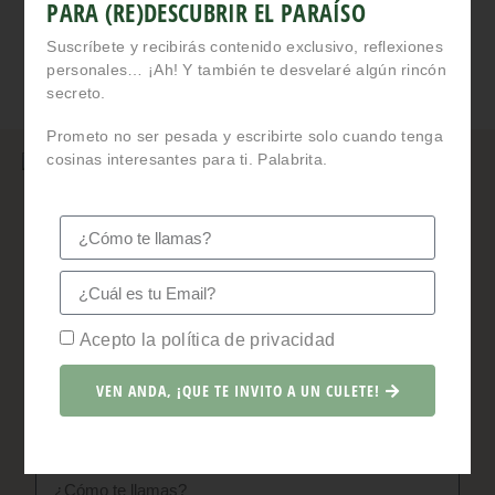
PARA (RE)DESCUBRIR EL PARAÍSO
fines de semana asistí al Travel Bloggers Meeting Gijón,
el encuentro internacional anual
Suscríbete y recibirás contenido exclusivo, reflexiones
personales… ¡Ah! Y también te desvelaré algún rincón
LEER MÁS
secreto.
Prometo no ser pesada y escribirte solo cuando tenga
cosinas interesantes para ti. Palabrita.
SUSCRÍBETE A LA NEWSLETTER MÁS
PRESTOSONA
Y RECIBE ESTE EBOOK GRATIS
¡Ah! ¿Que el ebook no te interesa? Bueno, ¡puedes
Acepto la política de privacidad
suscribirte igual! Prometo escribirte solo cuando tenga
contenido exclusivo, reflexiones, descubrimientos, etc.
VEN ANDA, ¡QUE TE INVITO A UN CULETE!
interesantes que compartir.