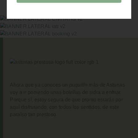
Ahora que ya conoces un
puquitín
más de Asturias
voy a ir poniendo unas botellas de sidra a enfriar.
Porque sí, estoy segura de que pronto estarás por
aquí disfrutando, con todos los sentidos, de este
paraíso tan prestoso.