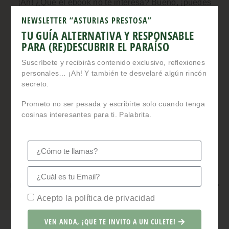
¡Ah! ¿Que el ebook no te interesa? Bueno, ¡puedes
suscribirte igual! Prometo escribirte solo cuando tenga
NEWSLETTER “ASTURIAS PRESTOSA”
contenido exclusivo, reflexiones, descubrimientos, etc.
TU GUÍA ALTERNATIVA Y RESPONSABLE
interesantes que compartir.
PARA (RE)DESCUBRIR EL PARAÍSO
Suscríbete y recibirás contenido exclusivo, reflexiones
personales… ¡Ah! Y también te desvelaré algún rincón
secreto.
Prometo no ser pesada y escribirte solo cuando tenga
cosinas interesantes para ti. Palabrita.
Acepto la política de privacidad
¡ME APUNTO!
Política de Privacidad
Acepto la política de privacidad
VEN ANDA, ¡QUE TE INVITO A UN CULETE!