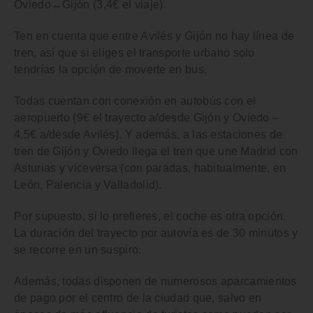
Oviedo↔Gijón (3,4€ el viaje).
Ten en cuenta que
entre Avilés y Gijón no hay línea de
tren
, así que si eliges el transporte urbano solo
tendrías la opción de moverte en bus.
Todas cuentan con
conexión en autobús con el
aeropuerto
(9€ el trayecto a/desde Gijón y Oviedo –
4,5€ a/desde Avilés). Y además, a las estaciones de
tren de Gijón y Oviedo llega el tren que une Madrid con
Asturias y viceversa (con paradas, habitualmente, en
León, Palencia y Valladolid).
Por supuesto, si lo prefieres,
el coche es otra opción
.
La duración del
trayecto por autovía es de 30 minutos
y
se recorre en un suspiro.
Además, todas disponen de
numerosos aparcamientos
de pago por el centro de la ciudad
que, salvo en