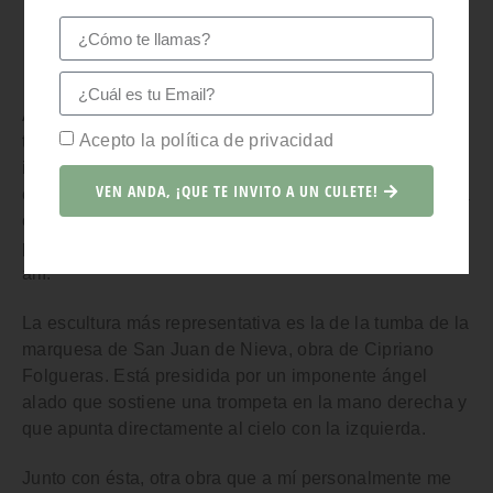
Calle Galiana
Algo alejado del casco antiguo pero también
Acepto la política de privacidad
tremendamente interesante es el
ciCLAC (Centro de
interpretación del Cementerio de La Carriona)
, un
VEN ANDA, ¡QUE TE INVITO A UN CULETE!
espacio donde se ubica al visitante en el contexto de la
construcción del cementerio y donde se muestran las
principales obras de arte funerario que se pueden ver
allí.
La escultura más representativa es la de la
tumba de la
marquesa de San Juan de Nieva
, obra de Cipriano
Folgueras. Está presidida por un imponente ángel
alado que sostiene una trompeta en la mano derecha y
que apunta directamente al cielo con la izquierda.
Junto con ésta, otra obra que a mí personalmente me