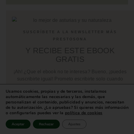
SUSCRÍBETE A LA NEWSLETTER MÁS
PRESTOSONA
Y RECIBE ESTE EBOOK
GRATIS
¡Ah! ¿Que el ebook no te interesa? Bueno, ¡puedes
suscribirte igual! Prometo escribirte solo cuando
tenga contenido exclusivo, reflexiones,
Usamos cookies, propias y de terceros, instalamos
descubrimientos, etc. interesantes que compartir.
automáticamente las necesarias y las demás, que
personalizan el contenido, publicidad y anuncios, necesitan
de tu autorización. ¿Lo apruebas? Si quieres más información
o configurarlas puedes ver la
política de cookies
Aceptar
Rechazar
Ajustes