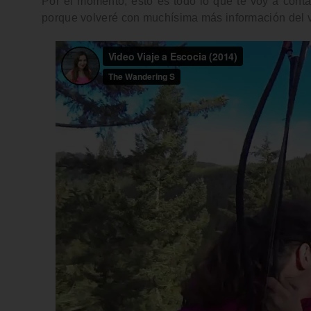
Por el momento, esto es todo lo que te voy a conta
porque
volveré con muchísima más información
del v