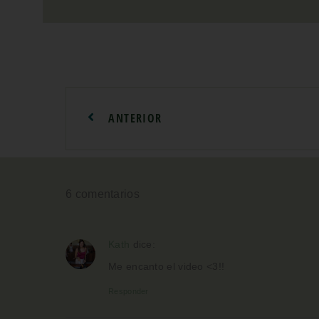
ANTERIOR
6 comentarios
Kath
dice:
Me encanto el video <3!!
Responder