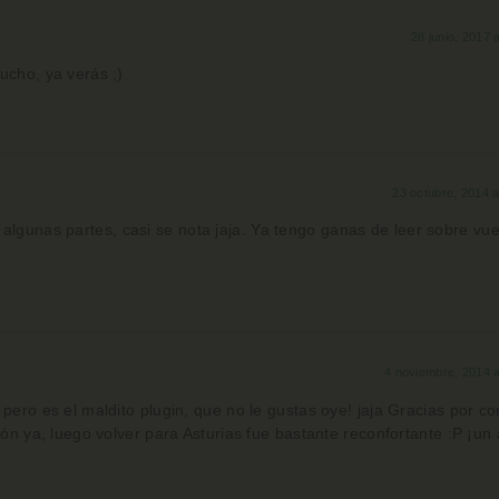
28 junio, 2017 
ucho, ya verás ;)
23 octubre, 2014 a
n algunas partes, casi se nota jaja. Ya tengo ganas de leer sobre vue
4 noviembre, 2014 a
 pero es el maldito plugin, que no le gustas oye! jaja Gracias por c
lón ya, luego volver para Asturias fue bastante reconfortante :P ¡un