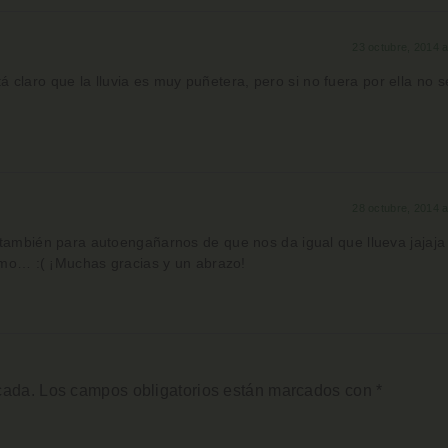
23 octubre, 2014 a
 claro que la lluvia es muy puñetera, pero si no fuera por ella no s
28 octubre, 2014 a
también para autoengañarnos de que nos da igual que llueva jajaja
simo… :( ¡Muchas gracias y un abrazo!
cada.
Los campos obligatorios están marcados con
*