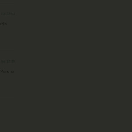
 las 22:53
ería
 las 12:39
 Pero sí