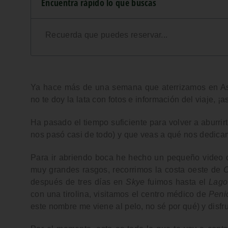
Encuentra rápido lo que buscas
Recuerda que puedes reservar...
Ya hace más de una semana que aterrizamos en A
no te doy la lata con fotos e información del viaje, ¡a
Ha pasado el tiempo suficiente para volver a aburrir
nos pasó casi de todo) y que veas
a qué nos dedica
Para ir abriendo boca he hecho un pequeño
video
q
muy grandes rasgos, recorrimos la
costa oeste de
después de tres días en
Skye
fuimos hasta el
Lago
con una
tirolina
, visitamos el
centro médico de
Peni
este nombre me viene al pelo, no sé por qué) y dis