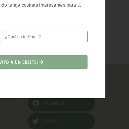
ndo tenga cosinas interesantes para ti.
SIGUIENTE
VITO A UN CULETE!
¿Me ayudas?
a las 10:56
Facebook
Twitter