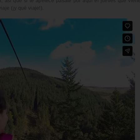
r, así que si te apetece pásate por aquí el
jueves que vien
iaje (¡y qué viaje!).