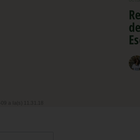
Re
de
Es