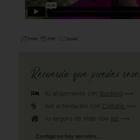
Recuerda que puedes reser
tu
alojamiento
con
Booking
⟶
tus
actividades
con
Civitatis
⟶
tu
seguro de viaje
con
iati
⟶
Contigo no hay secretos…