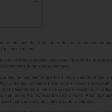
sturias después de
18 días fuera de casa
y una semana qu
sí que ya está bien!
te con
nuestras peripecias escocesas
(la verdad que esta ve
mos realmente durante estas semanas
.
ue resume muy bien lo que fue el viaje, durante el que, y 
Oban
a
Mallaig
,
cruzamos hasta
Skye
en barco
(¡aaaaaaah!)
 Ness
pasando por el valle de
Glencoe
, vencimos al vértig
cuik
en los
Pentlands
,
recorrimos los
Borders
(Adán dice qu
frutamos como pudimos de
cuatro días en Edimburgo
.