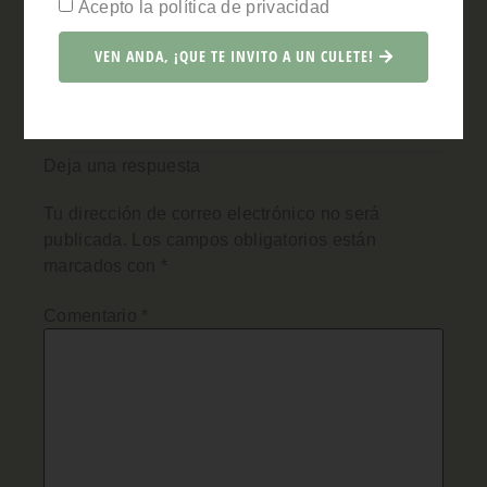
Acepto la política de privacidad
Pues manda narices que yo lo tengo al lado de casa
y todavía fui por primera vez hace unos meses jaja
VEN ANDA, ¡QUE TE INVITO A UN CULETE!
¡un besooo!
Responder
Deja una respuesta
Tu dirección de correo electrónico no será
publicada.
Los campos obligatorios están
marcados con
*
Comentario
*