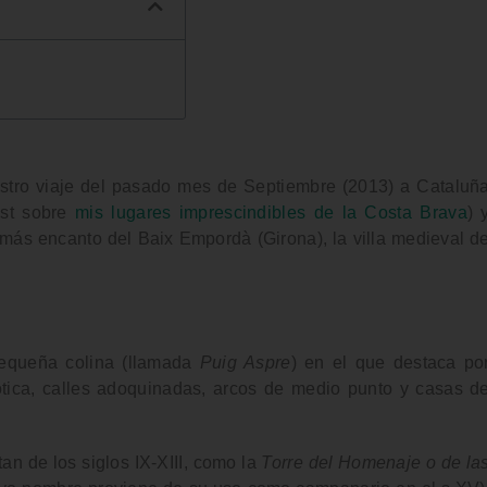
estro viaje del pasado mes de Septiembre (2013) a
Cataluñ
ost sobre
mis lugares imprescindibles de la Costa Brava
) 
más encanto del
Baix
Empordà
(Girona), la villa medieval d
equeña colina (llamada
Puig Aspre
) en el que destaca po
tica,
calles adoquinadas
,
arcos de medio punto
y
casas d
n de los siglos IX-XIII, como la
Torre del Homenaje o de la