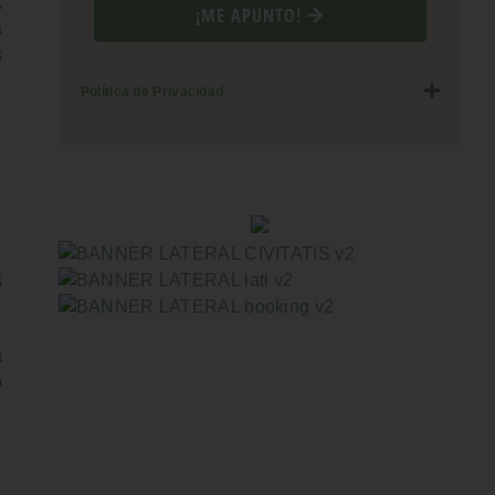
,
¡ME APUNTO!
a
s
Política de Privacidad
s
a
o