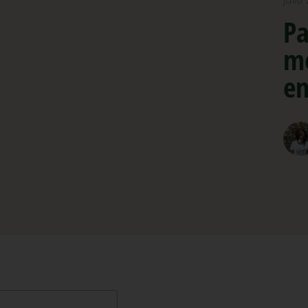
Pa
me
en