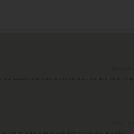
23 julio, 2014 
, dan ganas de irse ahora mismo, aunque si aprieta el calor….mej
23 julio, 2014 
calor es mejor ir a la playa o quedarse en casa jeje ¡un abrazo!