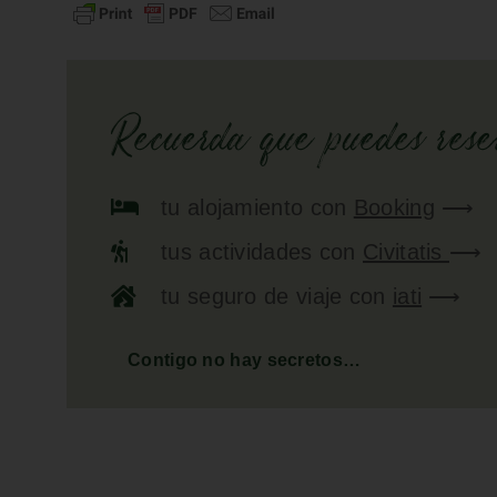
Recuerda que puedes reser
tu
alojamiento
con
Booking
⟶
tus
actividades
con
Civitatis
⟶
tu
seguro de viaje
con
iati
⟶
Contigo no hay secretos…