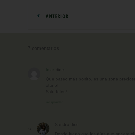
ANTERIOR
7 comentarios
Iciar
dice:
Que paseo más bonito, es una zona preciosa
otoño!
Saludotes!
Responder
Sandra
dice:
Desde luego que los días que aprieta el 