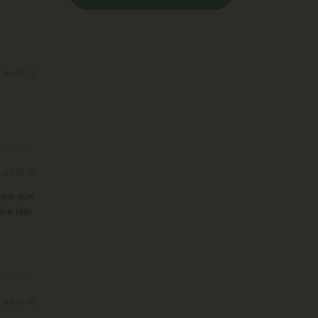
a las 15:12
a las 16:45
creo que
ía jeje
a las 13:41