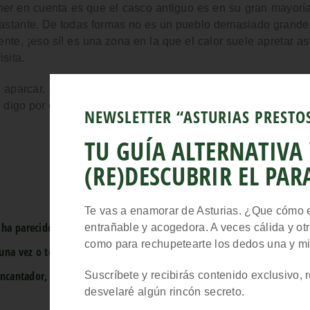
ener en cuenta es que el
casco antiguo es en su gran mayorí
bastante. De todas formas no es un pueblo demasiado grande
nte, ¡eso sí! es una zona en la que el calor suele apretar as
sita.
 aparcar, así que
no peques de pardillo aparcando en zon
digo por experiencia!
NEWSLETTER “ASTURIAS PRESTO
TU GUÍA ALTERNATIVA
(RE)DESCUBRIR EL PAR
Te vas a enamorar de Asturias. ¿Que cómo 
 ha parecido Pals?
entrañable y acogedora. A veces cálida y otr
como para rechupetearte los dedos una y mi
una vez o te gustaría hacerlo?
encantador, muy bien conservado y además súper fotogénico…
Suscríbete y recibirás contenido exclusivo,
desvelaré algún rincón secreto.