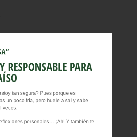
a
,
í
a
SA”
 Y RESPONSABLE PARA
AÍSO
estoy tan segura? Pues porque es
as un poco fría, pero huele a sal y sabe
l veces.
 reflexiones personales… ¡Ah! Y también te