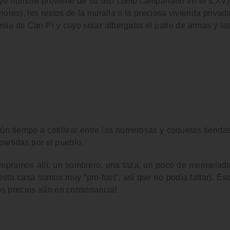
 cuyo nombre proviene de su uso como campanario en el s.XV)
iores), los restos de la muralla o la preciosa vivienda privad
sia de Can Pi y cuyo solar albergaba el patio de armas y la
ún tiempo a cotillear entre las numerosas y
coquetas tienda
artidas por el pueblo.
compramos allí: un sombrero, una taza, un poco de mermelad
esta casa somos muy “pro-fuet”, así que no podía faltar). Es
los precios irán en consonancia!