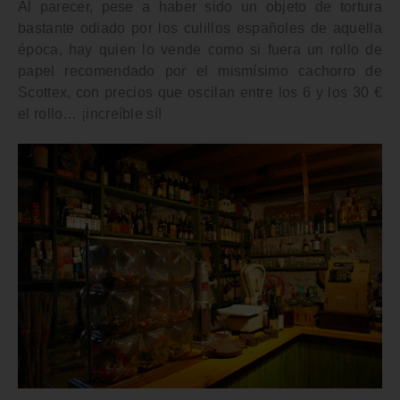
Al parecer, pese a haber sido un
objeto de tortura
bastante odiado por los culillos españoles de aquella
época, hay quien lo vende como si fuera un rollo de
papel recomendado por el mismísimo cachorro de
Scottex, con precios que oscilan entre los 6 y los 30 €
el rollo… ¡increíble sí!