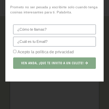
ANTERIOR
SIGUIENTE
Prometo no ser pesada y escribirte solo cuando tenga
cosinas interesantes para ti. Palabrita.
Deja una respuesta
Tu dirección de correo electrónico no será
publicada.
Los campos obligatorios están
marcados con
*
Acepto la política de privacidad
Comentario
*
VEN ANDA, ¡QUE TE INVITO A UN CULETE!