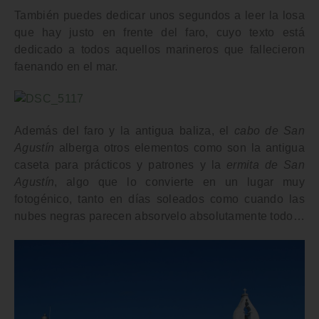
También puedes dedicar unos segundos a leer la losa
que hay justo en frente del faro, cuyo texto está
dedicado a todos aquellos marineros que fallecieron
faenando en el mar.
Además del faro y la antigua baliza, el
cabo de San
Agustín
alberga otros elementos como son la antigua
caseta para prácticos y patrones y la
ermita de San
Agustín
, algo que lo convierte en un lugar muy
fotogénico, tanto en días soleados como cuando las
nubes negras parecen absorvelo absolutamente todo…