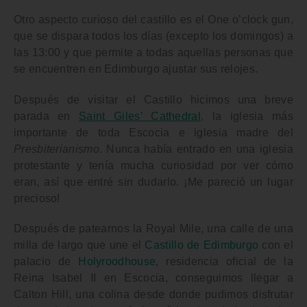
Otro aspecto curioso del castillo es el
One o’clock gun
,
que se dispara todos los días (excepto los domingos) a
las 13:00 y que permite a todas aquellas personas que
se encuentren en
Edimburgo
ajustar sus relojes.
Después de visitar el Castillo hicimos una breve
parada en
Saint Giles’ Cathedral
,
la iglesia más
importante de toda
Escocia
e iglesia madre del
Presbiterianismo
. Nunca había entrado en una iglesia
protestante y tenía mucha curiosidad por ver cómo
eran, así que entré sin dudarlo. ¡Me pareció un lugar
precioso!
Después de patearnos la
Royal Mile
, una calle de una
milla de largo que une el
Castillo de Edimburgo
con el
palacio de
Holyroodhouse
, residencia oficial de la
Reina Isabel II
en
Escocia
, conseguimos llegar a
Calton Hill
, una colina desde donde pudimos disfrutar