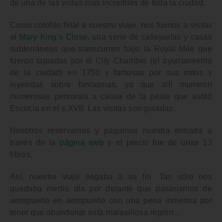
de una de las vistas más increíbles de toda la ciudad.
Como colofón final a nuestro viaje, nos fuimos a visitar
el
Mary King’s Close
, una serie de callejuelas y casas
subterráneas que transcurren bajo la
Royal Mile
que
fueron tapiadas por el
City Chamber
(el ayuntamiento
de la ciudad) en 1750 y famosas por sus mitos y
leyendas sobre fantasmas, ya que allí murieron
numerosas personas a causa de la
peste
que asoló
Escocia
en el s.XVII. Las visitas son guiadas.
Nosotros reservamos y pagamos nuestra entrada a
través de la
página web
y el precio fue de unas
13
libras
.
Así, nuestro viaje llegaba a su fin. Tan sólo nos
quedaba medio día por delante que pasaríamos de
aeropuerto en aeropuerto con una pena inmensa por
tener que abandonar esta maravillosa región…