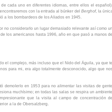
de cada uno en diferentes idiomas, entre ellos el español)
 encontraremos con la entrada al
búnker
del
Berghof
, la únic
stió a los bombardeos de los Aliados en 1945.
or no considerarlo un lugar demasiado relevante así como u
edad de los americanos hasta 1996, año en que pasó a manos d
odo el complejo
, más incluso que el Nido del Águila, ya que t
enos para mi, era algo totalmente desconocido, algo que no
tó demolerlo en 1953 para no alimentar las visitas de gent
resiona muchísimo; en todas las salas se respira un ambient
impresionante que la visita al campo de concentración d
erior a la de Obersalzberg.