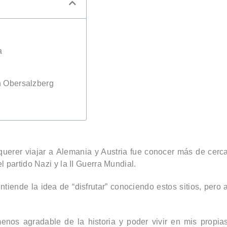
a
on Obersalzberg
querer viajar a
Alemania y Austria
fue conocer más de cerc
l partido Nazi y la II Guerra Mundial
.
iende la idea de “disfrutar” conociendo estos sitios, pero 
nos agradable de la historia y poder vivir en mis propia