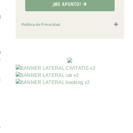
¡ME APUNTO!
l
Política de Privacidad
n
e
l
a