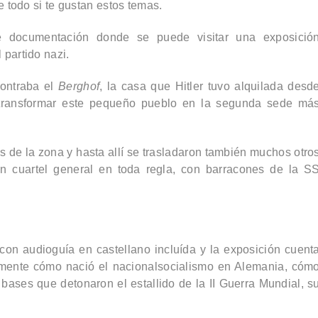
 todo si te gustan estos temas.
 documentación donde se puede visitar una
exposició
 partido nazi.
contraba el
Berghof
, la casa que Hitler tuvo alquilada desd
transformar este pequeño pueblo en la segunda sede má
es de la zona y hasta allí se trasladaron también muchos otro
un cuartel general en toda regla, con barracones de la S
 con audioguía en castellano incluída y la exposición cuent
amente cómo nació el nacionalsocialismo en Alemania, cóm
bases que detonaron el estallido de la II Guerra Mundial, s