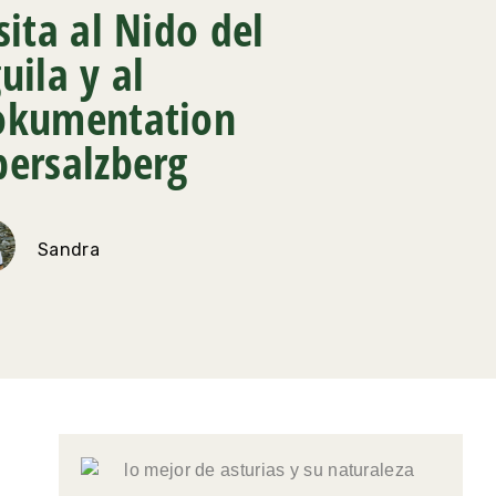
sita al Nido del
uila y al
okumentation
ersalzberg
Sandra