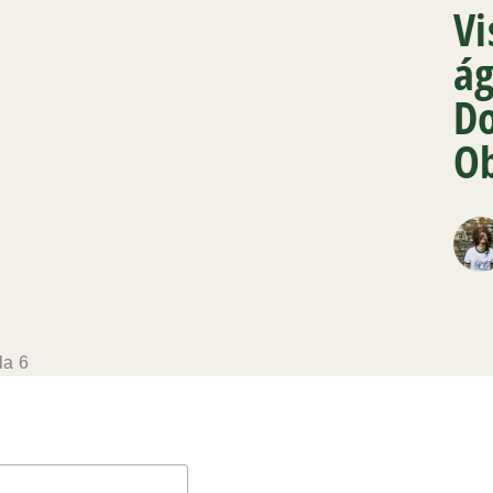
Vi
ág
D
Ob