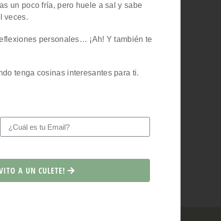
as un poco fría, pero huele a sal y sabe
Acepto la política de privacidad
l veces.
¡ME APUNTO!
 reflexiones personales… ¡Ah! Y también te
Política de Privacidad
ndo tenga cosinas interesantes para ti.
VITO A UN CULETE!