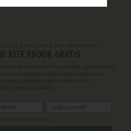
TE A LA NEWSLETTER MÁS PRESTOSONA
BE ESTE EBOOK GRATIS
l ebook no te interesa? No pasa nada, ¡puedes unirte
to no ser pesada y escribirte solo cuando tenga
clusivo, reflexiones, descubrimientos, etc.
 que compartir. Palabrita.
a política de privacidad