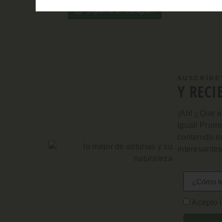
Sigueme en Instagram
SUSCRÍBE
Y RECI
¡Ah! ¿Que e
igual!
Prome
contenido ex
interesantes
Acepto l