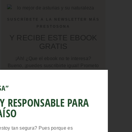
SUSCRÍBETE A LA NEWSLETTER MÁS
PRESTOSONA
Y RECIBE ESTE EBOOK
GRATIS
¡Ah! ¿Que el ebook no te interesa?
Bueno, ¡puedes suscribirte igual! Prometo
escribirte solo cuando tenga contenido
exclusivo, reflexiones, descubrimientos,
SA”
etc. interesantes que compartir.
 Y RESPONSABLE PARA
AÍSO
estoy tan segura? Pues porque es