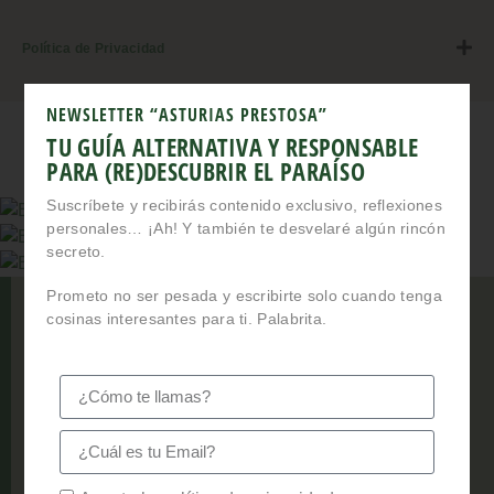
Política de Privacidad
NEWSLETTER “ASTURIAS PRESTOSA”
TU GUÍA ALTERNATIVA Y RESPONSABLE
PARA (RE)DESCUBRIR EL PARAÍSO
Suscríbete y recibirás contenido exclusivo, reflexiones
personales… ¡Ah! Y también te desvelaré algún rincón
secreto.
Prometo no ser pesada y escribirte solo cuando tenga
cosinas interesantes para ti. Palabrita.
Ahora que ya conoces un
puquitín
más de Asturias
voy a ir poniendo unas botellas de sidra a enfriar.