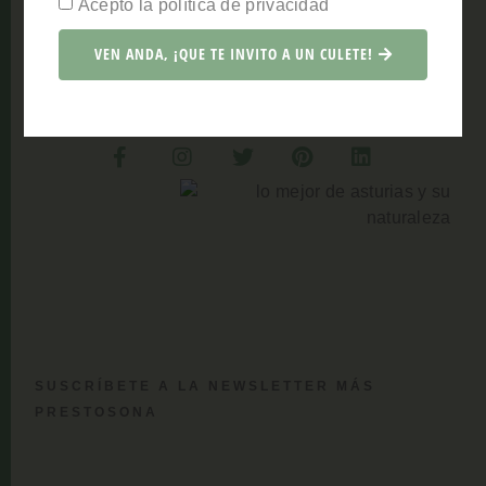
Acepto la política de privacidad
Porque sí, estoy segura de que pronto estarás por
aquí disfrutando, con todos los sentidos, de este
VEN ANDA, ¡QUE TE INVITO A UN CULETE!
paraíso tan prestoso.
SUSCRÍBETE A LA NEWSLETTER MÁS
PRESTOSONA