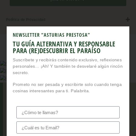
Política de Privacidad
NEWSLETTER “ASTURIAS PRESTOSA”
TU GUÍA ALTERNATIVA Y RESPONSABLE
PARA (RE)DESCUBRIR EL PARAÍSO
Suscríbete y recibirás contenido exclusivo, reflexiones
personales… ¡Ah! Y también te desvelaré algún rincón
secreto.
Prometo no ser pesada y escribirte solo cuando tenga
cosinas interesantes para ti. Palabrita.
Ahora que ya conoces un
puquitín
más de Asturias