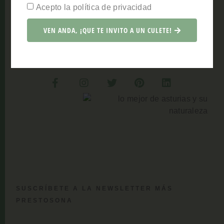
voy a ir poniendo unas botellas de sidra a enfriar.
Acepto la política de privacidad
Porque sí, estoy segura de que pronto estarás por
aquí disfrutando, con todos los sentidos, de este
VEN ANDA, ¡QUE TE INVITO A UN CULETE!
paraíso tan prestoso.
SUSCRÍBETE A LA NEWSLETTER MÁS
PRESTOSONA